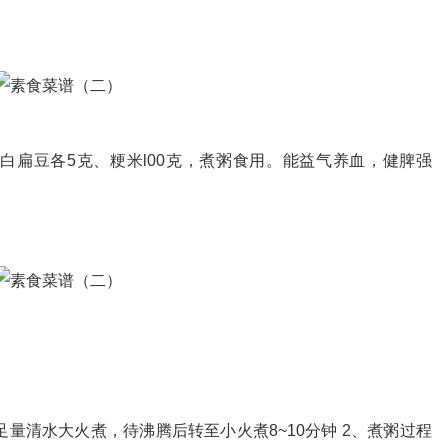
白扁豆各5克、粳米l00克，煮粥食用。能益气养血，健脾强
。
量清水大火煮，待沸腾后转至小火煮8~10分钟 2、煮粥过程