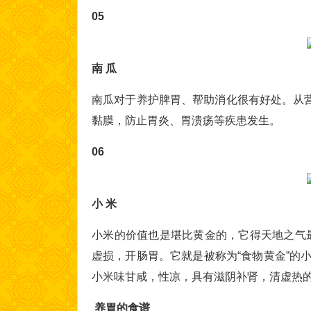
05
南 瓜
南瓜对于养护脾胃、帮助消化很有好处。从
黏膜，防止胃炎、胃溃疡等疾患发生。
06
小 米
小米的价值也是堪比黄金的，它得天地之气
虚损，开肠胃。它就是被称为“食物黄金”的
小米味甘咸，性凉，具有滋阴补肾，清虚热
养胃的食谱