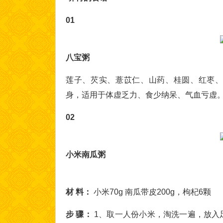
01
八宝粥
莲子、芡实、薏苡仁、山药、桂圆、红枣、
身，适用于体虚乏力、食少纳呆、气血亏虚
02
小米南瓜粥
材 料：
小米70g 南瓜带皮200g，枸杞6颗
步 骤：
1、取一人份小米，淘洗一遍，放入足