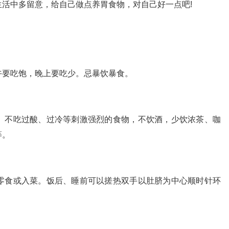
活中多留意，给自己做点养胃食物，对自己好一点吧!
午要吃饱，晚上要吃少。忌暴饮暴食。
。不吃过酸、过冷等刺激强烈的食物，不饮酒，少饮浓茶、咖
等。
零食或入菜。饭后、睡前可以搓热双手以肚脐为中心顺时针环