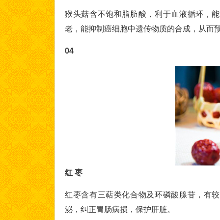
猴头菇含不饱和脂肪酸，利于血液循环，能
老，能抑制癌细胞中遗传物质的合成，从而
04
红 枣
红枣含有三萜类化合物及环磷酸腺苷，有较
泌，纠正胃肠病损，保护肝脏。