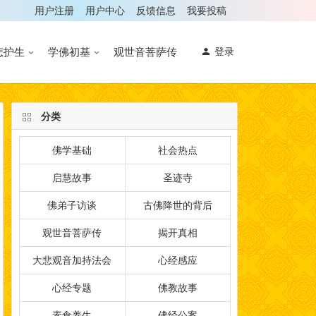
用户注册
用户中心
反馈信息
我要投稿
悲护生
学佛初基
观世音菩萨传
登录
分类
佛学基础
社会热点
启慧故事
圣迹寺
佛弟子访谈
古佛降世的背后
观世音菩萨传
揭开真相
大悲观音加持法会
心经感应
心经专题
佛教故事
素食养生
佛经公案