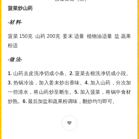
菠菜炒山药
-材 料-
菠菜 150克 山药 200克 姜末 适量 植物油适量 盐 蔬果
粉适
-做 法-
1.
山药去皮洗净切成小条。
2.
菠菜去根洗净切成小段。
3.
热锅冷油，加入姜末炒出香味。
4.
加入山药，分次加
一些清水，将山药炒至断生。
5.
加入菠菜，将锅中食材
炒熟。
6.
最后加盐和蔬果粉调味，翻炒均匀即可。