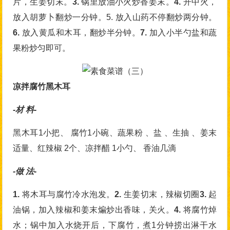
片，生姜切末。
3.
锅里放油小火炒香姜末。
4.
开中火，
放入胡萝卜翻炒一分钟。5. 放入山药不停翻炒两分钟。
6.
放入黄瓜和木耳，翻炒半分钟。
7.
加入小半勺盐和蔬
果粉炒匀即可。
凉拌腐竹黑木耳
-材 料-
黑木耳1小把、 腐竹1小碗、蔬果粉 、盐 、生抽 、姜末
适量、红辣椒 2个、凉拌醋 1小勺、 香油几滴
-做 法-
1.
将木耳与腐竹冷水泡发。
2.
生姜切末，辣椒切圈
3.
起
油锅，加入辣椒和姜末煸炒出香味，关火。
4.
将腐竹焯
水；锅中加入水烧开后，下腐竹，煮1分钟捞出淋干水