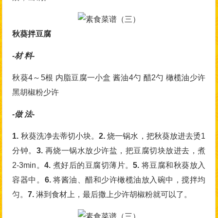
秋葵拌豆腐
-材 料-
秋葵4～5根 内脂豆腐一小盒 酱油4勺 醋2勺 橄榄油少许
黑胡椒粉少许
-做 法-
1.
秋葵洗净去蒂切小块。
2.
烧一锅水，把秋葵放进去烫1
分钟。
3.
再烧一锅水放少许盐，把豆腐切块放进去，煮
2-3min。
4.
煮好后的豆腐切薄片。
5.
将豆腐和秋葵放入
容器中。
6.
将酱油、醋和少许橄榄油放入碗中，搅拌均
匀。
7.
淋到食材上，最后撒上少许胡椒粉就可以了。