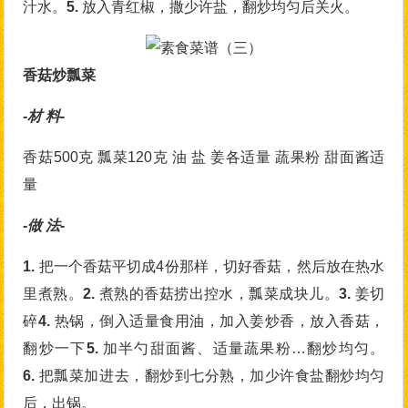
汁水。
5.
放入青红椒，撒少许盐，翻炒均匀后关火。
香菇炒瓢菜
-材 料-
香菇500克 瓢菜120克 油 盐 姜各适量 蔬果粉 甜面酱适
量
-做 法-
1.
把一个香菇平切成4份那样，切好香菇，然后放在热水
里煮熟。
2.
煮熟的香菇捞出控水，瓢菜成块儿。
3.
姜切
碎
4.
热锅，倒入适量食用油，加入姜炒香，放入香菇，
翻炒一下
5.
加半勺甜面酱、适量蔬果粉…翻炒均匀。
6.
把瓢菜加进去，翻炒到七分熟，加少许食盐翻炒均匀
后，出锅。