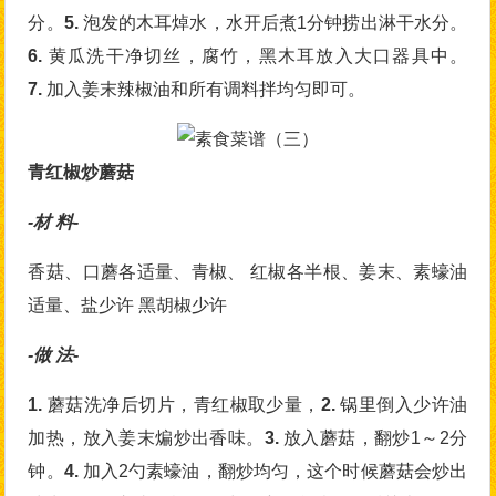
分。
5.
泡发的木耳焯水，水开后煮1分钟捞出淋干水分。
6.
黄瓜洗干净切丝，腐竹，黑木耳放入大口器具中。
7.
加入姜末辣椒油和所有调料拌均匀即可。
青红椒炒蘑菇
-材 料-
香菇、口蘑各适量、青椒、 红椒各半根、姜末、素蠔油
适量、盐少许 黑胡椒少许
-做 法-
1.
蘑菇洗净后切片，青红椒取少量，
2.
锅里倒入少许油
加热，放入姜末煸炒出香味。
3.
放入蘑菇，翻炒1～2分
钟。
4.
加入2勺素蠔油，翻炒均匀，这个时候蘑菇会炒出