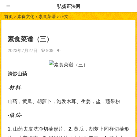
弘扬正法网
首页
素食文化
素食菜谱
正文
素食菜谱（三）
2023年7月27日
909
清炒山药
-材 料-
山药，黄瓜、胡萝卜，泡发木耳、生姜，盐，蔬果粉
-做 法-
1.
山药去皮洗净切菱形片。
2.
黄瓜，胡萝卜同样切菱形