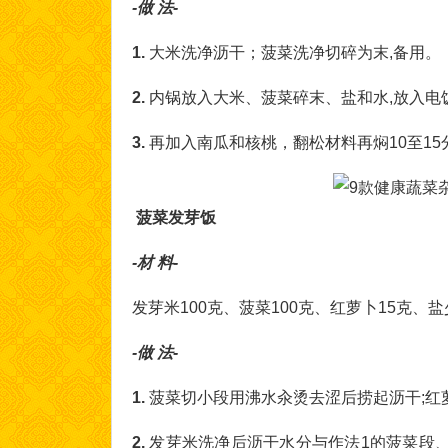
-做 法-
1.
大米洗净沥干；菠菜洗净切碎为末,备用。
2.
内锅放入大米、菠菜碎末、盐和水,放入电
3.
再加入南瓜和核桃，翻松材料再焖10至15
菠菜发芽饭
-材 料-
发芽米100克、菠菜100克、红萝卜15克、
-做 法-
1.
菠菜切小段用沸水汆烫去涩后捞起沥干;红
2.
发芽米洗净后沥干水分与作法1的菠菜段、