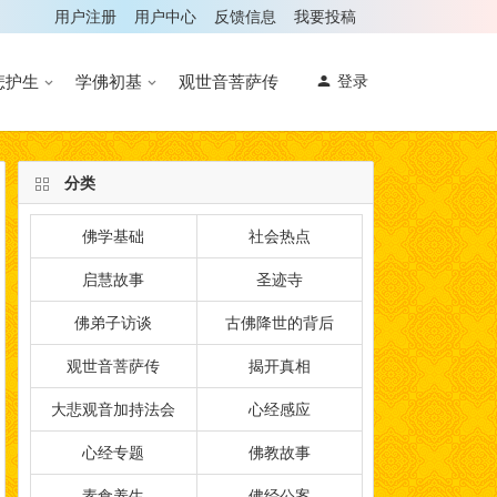
用户注册
用户中心
反馈信息
我要投稿
悲护生
学佛初基
观世音菩萨传
登录
分类
佛学基础
社会热点
启慧故事
圣迹寺
佛弟子访谈
古佛降世的背后
观世音菩萨传
揭开真相
大悲观音加持法会
心经感应
心经专题
佛教故事
素食养生
佛经公案