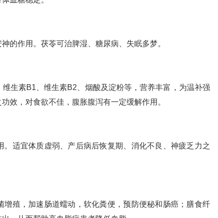
安神的作用。茯苓可治脾湿、糖尿病、失眠多梦。
维生素B1、维生素B2、烟酸及淀粉等，营养丰富，为温补强
之功效，对食欲不佳，腹胀腹泻有一定缓解作用。
用。适宜体质虚弱、产后病后恢复期、消化不良、神疲乏力之
菌增殖，加速肠道蠕动，软化粪便，预防便秘和肠癌；膳食纤