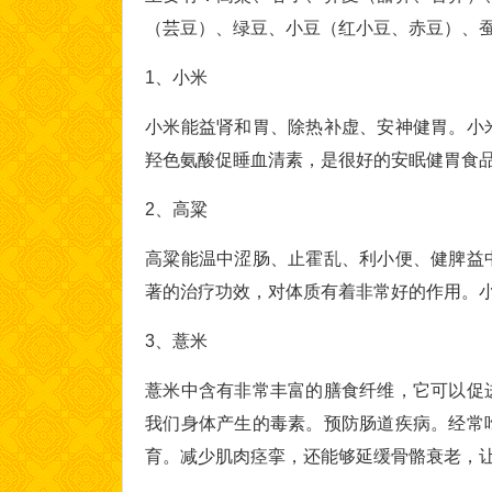
（芸豆）、绿豆、小豆（红小豆、赤豆）、
1、小米
小米能益肾和胃、除热补虚、安神健胃。小
羟色氨酸促睡血清素，是很好的安眠健胃食
2、高粱
高粱能温中涩肠、止霍乱、利小便、健脾益
著的治疗功效，对体质有着非常好的作用。
3、薏米
薏米中含有非常丰富的膳食纤维，它可以促
我们身体产生的毒素。预防肠道疾病。经常
育。减少肌肉痉挛，还能够延缓骨骼衰老，