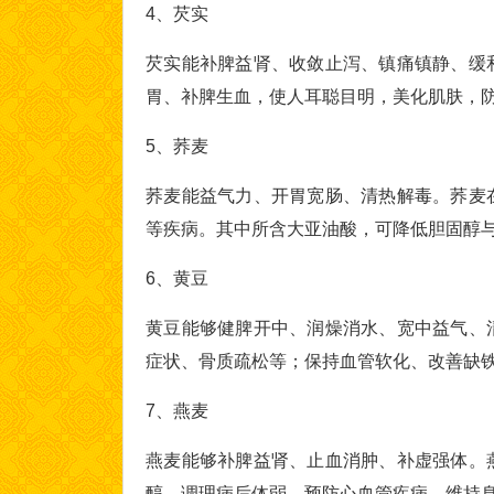
4、芡实
芡实能补脾益肾、收敛止泻、镇痛镇静、缓
胃、补脾生血，使人耳聪目明，美化肌肤，
5、荞麦
荞麦能益气力、开胃宽肠、清热解毒。荞麦
等疾病。其中所含大亚油酸，可降低胆固醇
6、黄豆
黄豆能够健脾开中、润燥消水、宽中益气、
症状、骨质疏松等；保持血管软化、改善缺
7、燕麦
燕麦能够补脾益肾、止血消肿、补虚强体。
醇、调理病后体弱、预防心血管疾病、维持