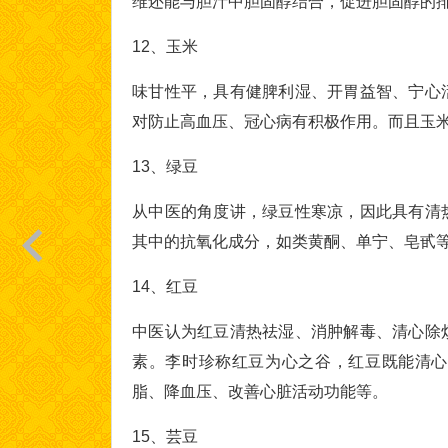
维还能与胆汁中胆固醇结合，促进胆固醇的
12、玉米
味甘性平，具有健脾利湿、开胃益智、宁心
对防止高血压、冠心病有积极作用。而且玉
13、绿豆
从中医的角度讲，绿豆性寒凉，因此具有清
其中的抗氧化成分，如类黄酮、单宁、皂甙
14、红豆
中医认为红豆清热祛湿、消肿解毒、清心除
素。李时珍称红豆为心之谷，红豆既能清心
脂、降血压、改善心脏活动功能等。
15、芸豆