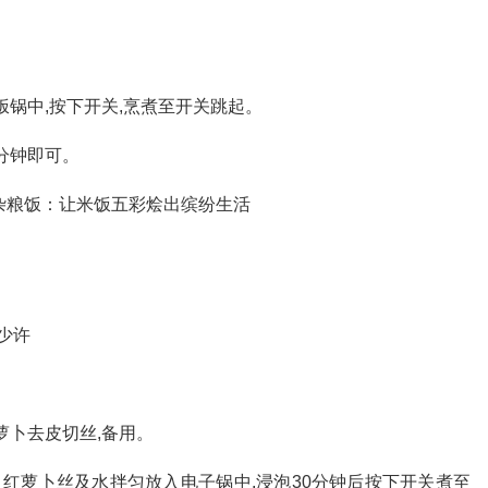
饭锅中,按下开关,烹煮至开关跳起。
分钟即可。
盐少许
萝卜去皮切丝,备用。
红萝卜丝及水拌匀放入电子锅中,浸泡30分钟后按下开关煮至