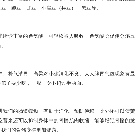
蚕豆、豌豆、豇豆、小扁豆（兵豆）、黑豆等。
米所含丰富的色氨酸，可轻松被人吸收，色氨酸会促使分泌五
品。
中、补气清胃。高粱对小孩消化不良、大人脾胃气虚现象有显
小孩子要少吃，一般一次不超过半两面。
进我们的肠道蠕动，有助于消化、预防便秘，此外还可以清楚
吃薏米还可以抑制身体中的骨骼肌肉收缩，能够增强骨骼的发
让我们的骨骼变得更加健康。