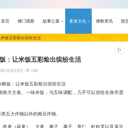
首页
佛门观察
故事公案
素食文化
佛教资讯
慈
让米饭五彩烩出缤纷生活
粮饭：让米饭五彩烩出缤纷生活
23年10月23日
748
国南方主食。一味米饭，与五味调配，几乎可以供给全身所需
薯类五大作物以外的粮豆作物。
、燕麦（莜麦）、大麦、糜子、黍子、薏仁、籽粒苋以及菜豆