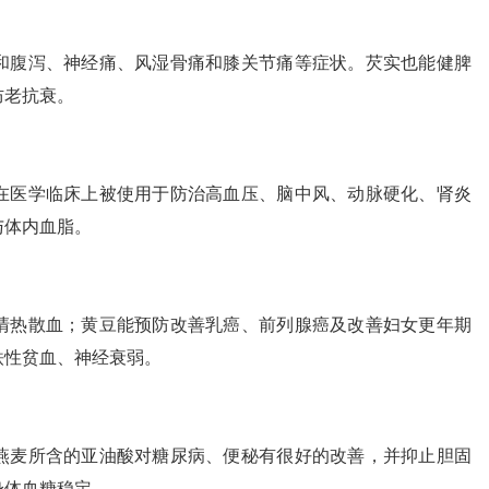
和腹泻、神经痛、风湿骨痛和膝关节痛等症状。芡实也能健脾
防老抗衰。
在医学临床上被使用于防治高血压、脑中风、动脉硬化、肾炎
与体内血脂。
清热散血；黄豆能预防改善乳癌、前列腺癌及改善妇女更年期
铁性贫血、神经衰弱。
燕麦所含的亚油酸对糖尿病、便秘有很好的改善，并抑止胆固
身体血糖稳定。