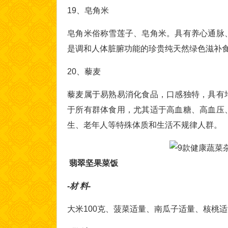
19、皂角米
皂角米俗称雪莲子、皂角米。具有养心通脉
是调和人体脏腑功能的珍贵纯天然绿色滋补
20、藜麦
藜麦属于易熟易消化食品，口感独特，具有
于所有群体食用，尤其适于高血糖、高血压
生、老年人等特殊体质和生活不规律人群。
翡翠坚果菜饭
-材 料-
大米100克、菠菜适量、南瓜子适量、核桃