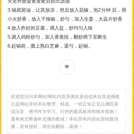
火至外面金黄发硬后捞出沥油
3.锅底留油，让其放凉，然后放入花椒，泡2分钟 后，用
小火炒香，放入干辣椒，炒匀，加入生姜，大蒜片炒香
4.放入炸好的豆腐，调入盐，炒均匀入味
5.调入鸡粉炒匀，加入香葱段，翻炒两下至断生
6.起锅前，撒上熟白芝麻，退匀，起锅。
欢迎您访问本网站!网站内容系佛友原创或来自其他佛教
公益网站并经本站整理、精选。一切正知正见以佛陀亲
说法音、佛书作为学习、行持的最高标准和根本指南！
遵奉南无释迦牟尼佛的教戒！本站所有内容欢迎转载传
播，若有侵权，请告知删除，谢谢！