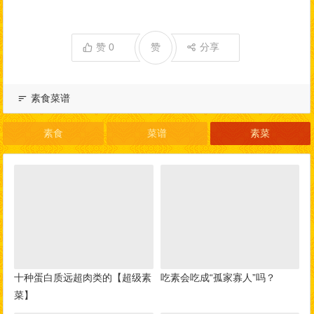
赞
0
赞
分享
素食菜谱
素食
菜谱
素菜
十种蛋白质远超肉类的【超级素
吃素会吃成“孤家寡人”吗？
菜】