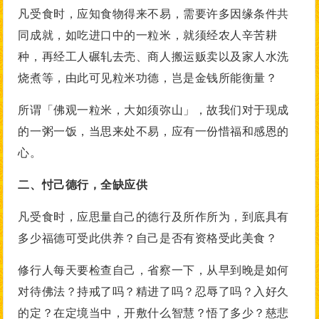
凡受食时，应知食物得来不易，需要许多因缘条件共
同成就，如吃进口中的一粒米，就须经农人辛苦耕
种，再经工人碾轧去壳、商人搬运贩卖以及家人水洗
烧煮等，由此可见粒米功德，岂是金钱所能衡量？
所谓「佛观一粒米，大如须弥山」，故我们对于现成
的一粥一饭，当思来处不易，应有一份惜福和感恩的
心。
二、忖己德行，全缺应供
凡受食时，应思量自己的德行及所作所为，到底具有
多少福德可受此供养？自己是否有资格受此美食？
修行人每天要检查自己，省察一下，从早到晚是如何
对待佛法？持戒了吗？精进了吗？忍辱了吗？入好久
的定？在定境当中，开敷什么智慧？悟了多少？慈悲