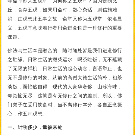
寺斋堂称为五观堂，为何称之五观堂？因为佛制比
丘，食存五观，如果用斋时，散心杂话，则信施难
消，由观想此五事之故，斋堂又称为五观堂。依名显
义，五观堂意味着行者用斋进食也是一种修行的重要
课题。
佛法与生活本是融合的，随时随处皆是我们进道修行
之胜缘。日常生活的搬柴运水，喝茶吃饭，无不蕴藏
了无限的禅机，日常生活的起心动念，言语举止，也
无不是修行的对象。从前的高僧大德生活简朴，粗茶
淡饭，而怡然自得，现代的人豪华奢侈，山珍海味，
却烦恼无尽，这就是有无修行之间的差别。所以，佛
门弟子在受用饮食时，当不离修行本分，各自正念摄
心，作五种观想。
一、计功多少，量彼来处