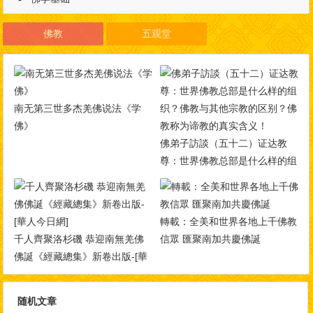
佛教
五观堂
南无第三世多杰羌佛说法《学
佛》
佛弟子訪談（五十二）证达教
尊：世界佛教总部是什么样的组
织？佛教与其他宗教的区别？佛
教称为谛教的真实含义！
轉載：全美和世界各地上千佛教
千人齊聚洛杉磯 恭迎南無羌佛
信眾 匯聚南加共慶佛誕
佛誕《經藏總集》新卷出版-[華
人今日網]
随机文章