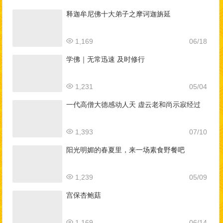
释迦牟尼佛十大弟子之摩诃迦旃延
1,169
06/18
学佛｜无常迅速 及时修行
1,231
05/04
一代高僧大德感动人天 虚云老和尚示寂经过
1,393
07/10
阳光明媚的春夏里，来一场素食野餐吧
1,239
05/09
宫保杏鲍菇
1,169
06/14