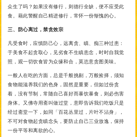
众生了吗？如果没有修行，则德行全缺，便不应受此
食。藉此警醒自己精进修行，常怀一份惭愧的心。
三、防心离过，禁贪效宗
凡受食时，应慎防己心，远离贪、瞋、痴三种过患：
于美食不起贪取心，见劣食不生瞋恚念，时时自我觉
照，观一切饮食皆为众缘和合，莫恣意贪图美味。
一般人在吃的方面，总是千般挑剔，万般捡择，须知
食物能滋养我们的色身，固然是重要，但如过份贪
着，没有节制，常随自己喜好而暴饮暴食，则必伤害
身体。又佛寺用斋叫做过堂，意即告诉我们吃饭只是
经过斋堂一下，如同「百花丛里过，片叶不沾身」，
不可对食物起贪瞋念头，要防止自己三业放逸，保持
一份平等和离欲的心。