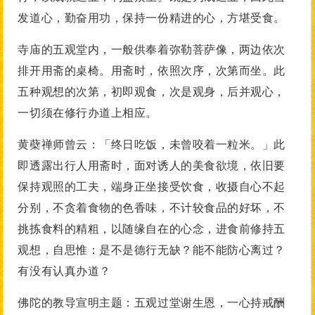
发道心，勤奋用功，保持一份精进的心，方堪受食。
寺庙的五观堂内，一般供奉着弥勒菩萨像，两边依次
排开用斋的桌椅。用斋时，依照次序，次第而坐。此
五种观想的次第，初即观食，次是观身，后并观心，
一切须在修行办道上相应。
黄蘗禅师曾云：「终日吃饭，未曾咬着一粒米。」此
即透露出行人用斋时，面对诱人的美食欲境，依旧要
保持观照的工夫，端身正坐接受饮食，收摄自心不起
分别，不贪着食物的色香味，不计较食品的好坏，不
挑拣食料的精粗，以随缘自在的心念，进食前修持五
观想，自思惟：是不是德行无缺？能不能防心离过？
有没有认真办道？
佛陀的教导宣明主题：五观过堂谢生恩，一心持戒酬