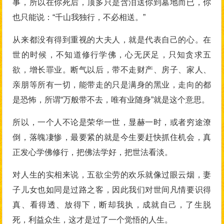
事，所以在你死后，顶多只是含泪送你到墓地而已，你
也只能说：“千山我独行，不必相送。”
从来都没有得到重视的大夫人，就是代表自己的心。在
世的时候，不知道修行学佛，心无厌足，只知贪求五
欲，增长罪业。断气以后，带不走财产、房子、家人、
亲朋等所有一切，能带走的只是满身的黑业，走向的都
是恐怖，所谓“万般带不去，唯有业随身”就是这个意思。
所以，一个人不论是荣华一世，显赫一时，或者穷途潦
倒，落魄凄惨，最要紧的就是今生要赶快抓住机会，真
正发心学佛修行，把佛法学好，把世法看淡。
对人生的实相来说，五欲尘劳的欢乐就像过眼云烟，妻
子儿女也如同是过路之客，因此我们对世间凡情要识得
真、看得透、放得下，断却我执，成就自己，了生脱
死，利益众生，这才是过了一个觉悟的人生。