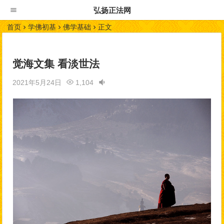
弘扬正法网
首页
学佛初基
佛学基础
正文
觉海文集 看淡世法
2021年5月24日
1,104