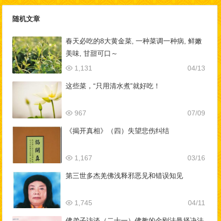
随机文章
春天必吃的8大黄金菜, 一种菜调一种病, 鲜嫩
美味, 甘甜可口～
1,131
04/13
这些菜，“只用清水煮”就好吃！
967
07/09
《揭开真相》（四）失望悲伤纠结
1,167
03/16
第三世多杰羌佛浅释邪恶见和错误知见
1,745
04/11
佛弟子访谈（二十一）佛教的金刚法曼择决法