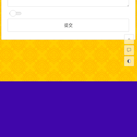
Copyright © 弘扬正法网 版权所有.
本网站不代表任何佛教寺庙及机构，在性质上完全属于非盈利的
社会公益网站，旨在宣扬正信的佛法。