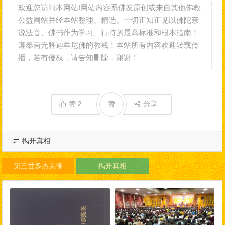
欢迎您访问本网站!网站内容系佛友原创或来自其他佛教
公益网站并经本站整理、精选。一切正知正见以佛陀亲
说法音、佛书作为学习、行持的最高标准和根本指南！
遵奉南无释迦牟尼佛的教戒！本站所有内容欢迎转载传
播，若有侵权，请告知删除，谢谢！
赞
2
赞
分享
揭开真相
第三世多杰羌佛
揭开真相