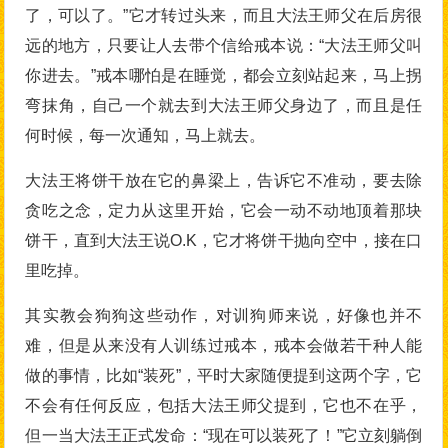
了，可以了。”它才转过头来，而且大法王师父在后房很
远的地方，只要让人去带个信给戒本说：“大法王师父叫
你进去。”戒本哪怕是在睡觉，都会立刻站起来，马上拐
弯抹角，自己一个就去到大法王师父身边了，而且是任
何时候，每一次通知，马上就去。
大法王将饼干放在它的鼻梁上，告诉它不准动，要去除
贪吃之念，定力从这里开始，它会一动不动地顶着那块
饼干，直到大法王说O.K，它才将饼干抛向空中，接在口
里吃掉。
其实教会狗狗这些动作，对训狗师来说，好像也并不
难，但是从来没有人训练过戒本，戒本会做若干种人能
做的事情，比如“装死”，平时大家随便提到这两个字，它
不会有任何反应，包括大法王师父提到，它也不在乎，
但一当大法王正式发命：“现在可以装死了！”它立刻躺倒