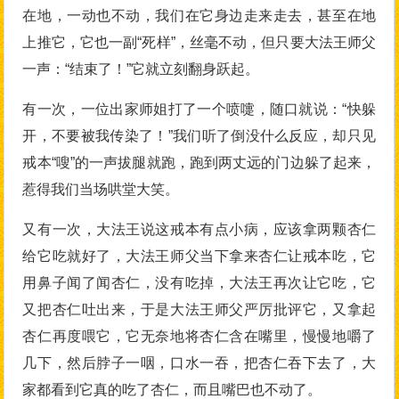
在地，一动也不动，我们在它身边走来走去，甚至在地
上推它，它也一副“死样”，丝毫不动，但只要大法王师父
一声：“结束了！”它就立刻翻身跃起。
有一次，一位出家师姐打了一个喷嚏，随口就说：“快躲
开，不要被我传染了！”我们听了倒没什么反应，却只见
戒本“嗖”的一声拔腿就跑，跑到两丈远的门边躲了起来，
惹得我们当场哄堂大笑。
又有一次，大法王说这戒本有点小病，应该拿两颗杏仁
给它吃就好了，大法王师父当下拿来杏仁让戒本吃，它
用鼻子闻了闻杏仁，没有吃掉，大法王再次让它吃，它
又把杏仁吐出来，于是大法王师父严厉批评它，又拿起
杏仁再度喂它，它无奈地将杏仁含在嘴里，慢慢地嚼了
几下，然后脖子一咽，口水一吞，把杏仁吞下去了，大
家都看到它真的吃了杏仁，而且嘴巴也不动了。