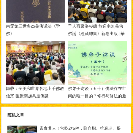
南无第三世多杰羌佛说法《学
千人齊聚洛杉磯 恭迎南無羌佛
佛》
佛誕《經藏總集》新卷出版-[華
人今日網]
轉載：全美和世界各地上千佛教
佛弟子访谈（五十）佛法存在世
信眾 匯聚南加共慶佛誕
间的唯一目的？修行与修法的差
别，如何做到三业相应？
随机文章
素食养人！常吃这5种，降血脂、抗衰老、提