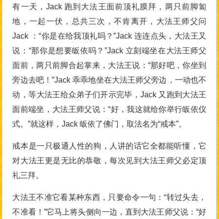
有一天，Jack 跑到大法王面前顶礼膜拜，两只前脚匐
地，一起一伏，总共三次，不肯离开，大法王师父问
Jack ：“你是在给我顶礼吗？”Jack 连连点头，大法王又
说：“那你是想要皈依吗？”Jack 立刻端坐在大法王师父
面前，两只前脚合起掌来，大法王说：“那好吧，你坐到
旁边去吧！”Jack 乖乖地坐在大法王师父旁边，一动也不
动，等大法王给众弟子们开示完毕，Jack 又跑到大法王
面前端坐，大法王师父说：“好，我这就给你举行皈依仪
式。”就这样，Jack 皈依了佛门，取法名为“戒本”。
戒本是一只极通人性的狗，人讲的话它全都能听懂，它
对大法王更是无比的恭敬，每次见到大法王师父必定顶
礼三拜。
大法王不准它看某种东西，只要命令一句：“转过头去，
不准看！”它马上将头侧向一边，直到大法王师父说：“好