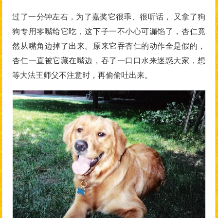
过了一分钟左右，为了嘉奖它很乖、很听话， 又拿了狗
狗专用零嘴给它吃，这下子一不小心可漏馅了，杏仁竟
然从嘴角边掉了出来。原来它吞杏仁的动作全是假的，
杏仁一直被它藏在嘴边，吞了一口口水来迷惑大家，想
等大法王师父不注意时，再偷偷吐出来。