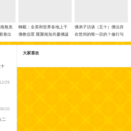
迎南無羌
轉載：全美和世界各地上千
佛弟子访谈（五十）佛法存
新卷出
佛教信眾 匯聚南加共慶佛誕
在世间的唯一目的？修行与
修法的差别，如何做到三业
相应？
大家喜欢
六十
12/29
06/10
（二