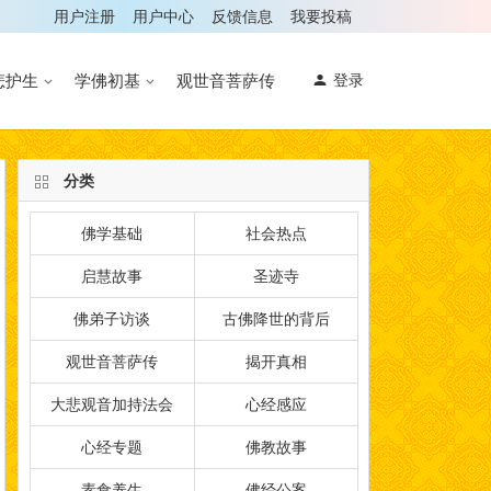
用户注册
用户中心
反馈信息
我要投稿
悲护生
学佛初基
观世音菩萨传
登录
分类
佛学基础
社会热点
启慧故事
圣迹寺
佛弟子访谈
古佛降世的背后
观世音菩萨传
揭开真相
大悲观音加持法会
心经感应
心经专题
佛教故事
素食养生
佛经公案