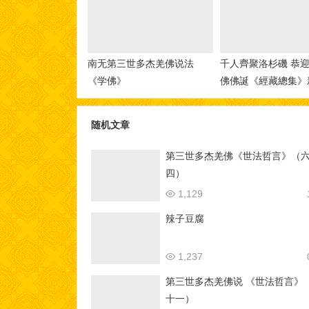
南无第三世多杰羌佛说法
千人齊聚洛杉磯 恭
《学佛》
佛佛誕《經藏總集》
版-[華人今日網]
随机文章
第三世多杰羌佛《世法哲言》（
四）
1,129
辣子豆腐
1,237
第三世多杰羌佛说 《世法哲言》
十一）