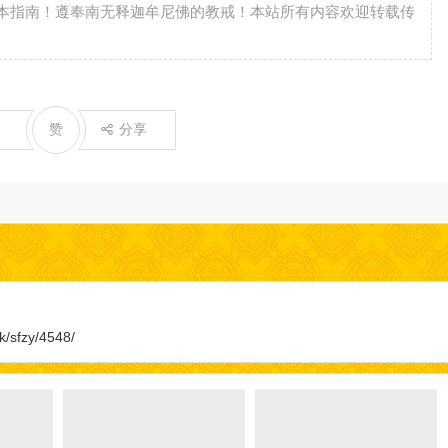
本指南！遵奉南无释迦牟尼佛的教戒！本站所有内容欢迎转载传
赞
分享
k/sfzy/4548/