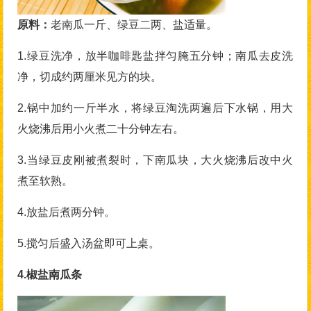
原料：
老南瓜一斤、绿豆二两、盐适量。
1.绿豆洗净，放半咖啡匙盐拌匀腌五分钟；南瓜去皮洗
净，切成约两厘米见方的块。
2.锅中加约一斤半水，将绿豆淘洗两遍后下水锅，用大
火烧沸后用小火煮二十分钟左右。
3.当绿豆皮刚被煮裂时，下南瓜块，大火烧沸后改中火
煮至软熟。
4.放盐后煮两分钟。
5.搅匀后盛入汤盆即可上桌。
4.椒盐南瓜条