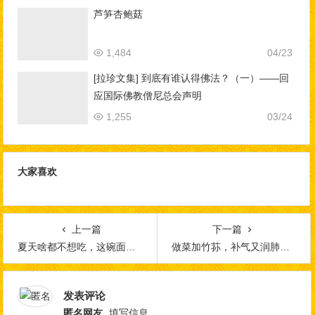
芦笋杏鲍菇
1,484
04/23
[拉珍文集] 到底有谁认得佛法？（一）——回
应国际佛教僧尼总会声明
1,255
03/24
大家喜欢
上一篇
下一篇
夏天啥都不想吃，这碗面最开胃
做菜加竹荪，补气又润肺，给免疫力加餐！
发表评论
匿名网友
填写信息