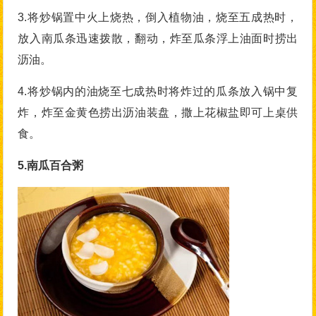
3.将炒锅置中火上烧热，倒入植物油，烧至五成热时，
放入南瓜条迅速拨散，翻动，炸至瓜条浮上油面时捞出
沥油。
4.将炒锅内的油烧至七成热时将炸过的瓜条放入锅中复
炸，炸至金黄色捞出沥油装盘，撒上花椒盐即可上桌供
食。
5.南瓜百合粥