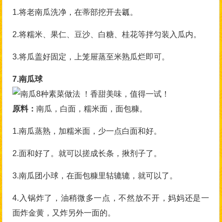
1.将老南瓜洗净，在蒂部挖开去瓤。
2.将糯米、果仁、豆沙、白糖、桂花等拌匀装入瓜内。
3.将瓜盖好固定，上笼屉蒸至米熟瓜烂即可。
7.南瓜球
原料：
南瓜，白面，糯米面，面包糠。
1.南瓜蒸熟，加糯米面，少一点白面和好。
2.面和好了。就可以搓成长条，揪剂子了。
3.南瓜团小球，在面包糠里轱辘辘，就可以了。
4.入锅炸了，油稍微多一点，不然放不开，妈妈还是一
面炸金黄，又炸另外一面的。