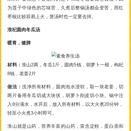
为莲子中绿色的芯味苦，久煮后整锅汤都会变苦，而红
枣核比较容易上火，煲汤时也一定要去掉。
淮杞圆肉冬瓜汤
暖胃，健脾
材料：
淮山2两，冬瓜1斤，圆肉5钱，胡萝卜一根，枸杞
8钱，老姜2片
做法：
洗净所有材料，圆肉泡水浸软，取一块老姜，切
两片备用冬瓜切成大块状，胡萝卜削皮切小块。锅中注
入8分满水，水开后，放入所有材料，以大火煮20分钟，
转至小火煮3小时即可。
淮山就是山药，营养丰富的山药，富含淀粉，蛋白质和