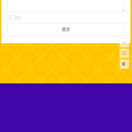
Copyright © 弘扬正法网 版权所有.
本网站不代表任何佛教寺庙及机构，在性质上完全属于非盈利的
社会公益网站，旨在宣扬正信的佛法。