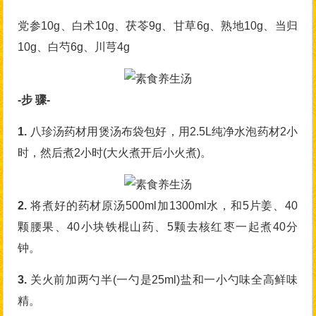
党参10g、白术10g、茯苓9g、甘草6g、熟地10g、当归
10g、白芍6g、川芎4g
-步 骤-
1.
八珍汤药材用煲汤布袋包好，用2.5L纯净水泡药材2小
时，然后煮2小时(大火煮开后小火煮)。
2.
将煮好的药材原汤500ml加1300ml水，和5片姜、40
颗腰果、40小块铁棍山药、5颗去核红枣一起煮40分
钟。
3.
关火前加两勺半(一勺是25ml)盐和一小勺味全高鲜味
精。