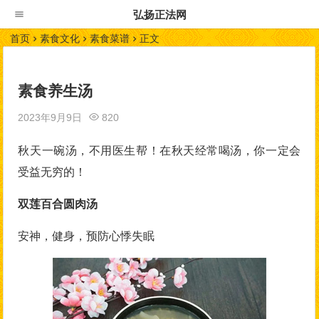
弘扬正法网
首页
素食文化
素食菜谱
正文
素食养生汤
2023年9月9日
820
秋天一碗汤，不用医生帮！在秋天经常喝汤，你一定会
受益无穷的！
双莲百合圆肉汤
安神，健身，预防心悸失眠