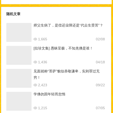
爱吃！
随机文章
师父生病了，是偿还业障还是“代众生受苦”？
1,665
02/08
[拉珍文集] 愚昧至极，不知羌佛是谁！
1,436
04/18
见面就称“菩萨”貌似恭敬谦卑，实则罪过无
穷！
2,423
09/22
学佛勿因年轻而怠惰
1,215
07/05