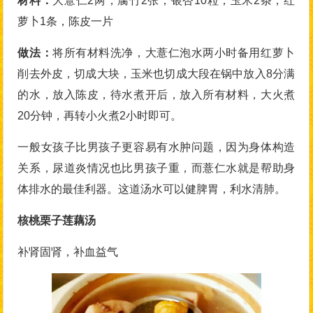
材料：
大薏仁2两，腐竹2张，银杏10粒，玉米2条，红
萝卜1条，陈皮一片
做法：
将所有材料洗净，大薏仁泡水两小时备用红萝卜
削去外皮，切成大块，玉米也切成大段在锅中放入8分满
的水，放入陈皮，待水煮开后，放入所有材料，大火煮
20分钟，再转小火煮2小时即可。
一般女孩子比男孩子更容易有水肿问题，因为身体构造
关系，尿道炎情况也比男孩子重，而薏仁水就是帮助身
体排水的最佳利器。这道汤水可以健脾胃，利水清肺。
核桃栗子莲藕汤
补肾固肾，补血益气