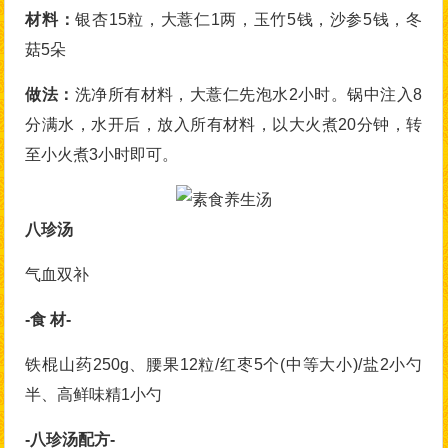
材料：
银杏15粒，大薏仁1两，玉竹5钱，沙参5钱，冬
菇5朵
做法：
洗净所有材料，大薏仁先泡水2小时。锅中注入8
分满水，水开后，放入所有材料，以大火煮20分钟，转
至小火煮3小时即可。
八珍汤
气血双补
-食 材-
铁棍山药250g、腰果12粒/红枣5个(中等大小)/盐2小勺
半、高鲜味精1小勺
-八珍汤配方-