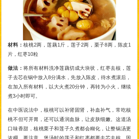
材料：
核桃2两，莲藕1斤，莲子2两，栗子8两，陈皮1
片，红枣10粒
做法：
将所有材料洗净莲藕切成大块状，红枣去核，莲
子去芯在锅中放入8分满水，先放入陈皮，待水煮滚后，
在加入所有材料，以大火煮20分钟，再转为小火，继续
煮3小时即可。
在中医说法中，核桃可以补肾固肾，补血补气，常吃核
桃不但可开胃，还可以通润血脉，让皮肤细嫩。这道汤
口味香甜，核桃栗子和莲子久煮都会糊化，让整锅汤更
浓稠。要注意，煲汤时的莲子和红枣都要去芯去核，因