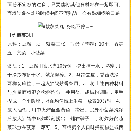
面粉不宜放的过多，只要能将其他食材粘在一起即可。
面粉过多在炸的时候中间不宜熟透，会有黏糊糊的口感
【炸蔬菜球】
原料：豆腐一块、紫菜三张、马蹄（荸荠）10个、香菇
五、六朵、小菠菜
做法：1、豆腐用盐水煮10分钟，捞出控干水，捣碎，用
干净纱布挤干水。紫菜剪碎。2、马蹄去皮，香菇洗净，
两样切碎粒，一起入油锅炒香备用。3、将上述四种材料
与少量面粉混合搅拌均匀，并用盐、胡椒粉调味，用手
捏成一个个圆球，外面均匀滚上生粉，放置10分钟。4、
放入油锅，用中火炸至金黄色，捞出。另外小菠菜洗净
后放入油锅中略炸即刻捞出，铺在碟子上，将炸好的蔬
菜球放在菠菜上即可。5、可根据个人口味搭配椒盐或西