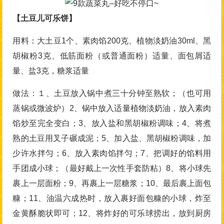
【土豆儿可乐饼】
用料：大土豆1个、素肉馅200克、植物淡奶油30ml、黑
胡椒粉3克、低筋面粉（或普通面粉）适量、面包屑适
量、盐3克，糖浆适量
做法：１、土豆放入锅中煮三十分钟至熟软；（也可用
蒸锅或微波炉）2、锅中放入适量植物淡奶油，放入素肉
馅炒至完全变白；3、放入盐和黑胡椒粉调味；4、将煮
熟的土豆用叉子碾成泥；5、加入盐、黑胡椒粉调味，加
少许水拌匀；6、放入素肉馅拌匀；7、把调好的馅料用
手团成小球；（最好戴上一次性手套防粘）8、将小球先
裹上一层面粉；9、再裹上一层糖浆；10、最后裹上面包
糠；11、油温六成热时，放入裹好面包糠的小球，炸至
金黄酥脆状即可；12、将炸好的可乐球捞出，放到厨房