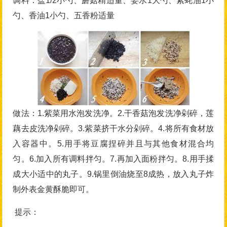
调料：盐1/2小勺、蘑菇精适量、姜水1大勺、素蚝油1小
勺、香油1小勺、五香粉适量
做法：1.紫菜用水泡发洗净。2.干香菇泡发洗净剁碎，莲
藕去皮洗净剁碎。3.紫菜挤干水分剁碎。4.将所有食材放
入容器中。5.用手将豆腐捏碎并且与其他食材混合均
匀。6.加入所有调料拌匀。7.再加入面粉拌匀。8.用手揉
成大小适中的丸子。9.锅里倒油烧至8成热，放入丸子炸
制外表金黄酥脆即可。
提示：