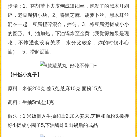
步骤：1、将胡萝卜去皮刨成短细丝，泡发了的黑木耳剁
碎，老豆腐切小块。2、将黑芝麻、胡萝卜丝、黑木耳丝
混在一起，豆腐捏碎混合，拌匀。3、将豆腐泥搓成小小
的圆形。4、油加热，下油锅炸至金黄（我觉得如果是现
吃，不炸透也没有关系，水分比较多，炸的时候小心
油）。5、捞起沥油。
【米饭小丸子】
原料：米饭200克,姜5克,芝麻10克,面粉15克
调料：生抽5ml,盐1克
做法：1,米饭倒入生抽和盐2,加入姜末,芝麻和面粉3,搅拌
好4,搓成小圆子5,下油锅炸6,出锅后的成品