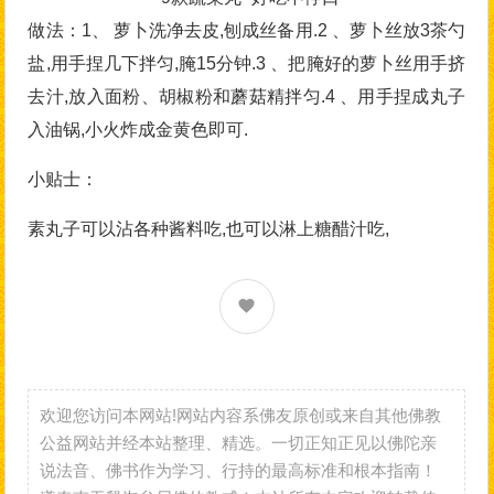
做法：1、 萝卜洗净去皮,刨成丝备用.2 、萝卜丝放3茶勺
盐,用手捏几下拌匀,腌15分钟.3 、把腌好的萝卜丝用手挤
去汁,放入面粉、胡椒粉和蘑菇精拌匀.4 、用手捏成丸子
入油锅,小火炸成金黄色即可.
小贴士：
素丸子可以沾各种酱料吃,也可以淋上糖醋汁吃,
欢迎您访问本网站!网站内容系佛友原创或来自其他佛教
公益网站并经本站整理、精选。一切正知正见以佛陀亲
说法音、佛书作为学习、行持的最高标准和根本指南！