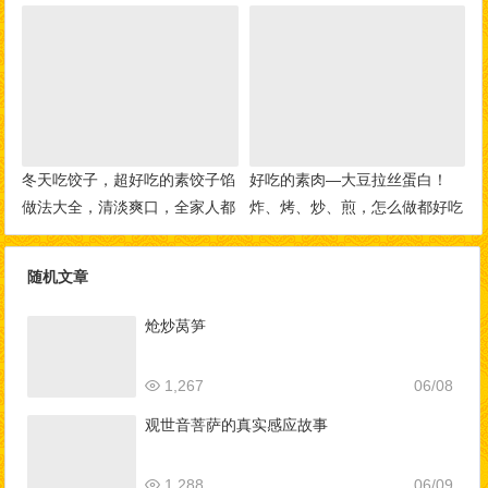
冬天吃饺子，超好吃的素饺子馅
好吃的素肉—大豆拉丝蛋白！
做法大全，清淡爽口，全家人都
炸、烤、炒、煎，怎么做都好吃
爱吃！
随机文章
炝炒莴笋
1,267
06/08
观世音菩萨的真实感应故事
1,288
06/09