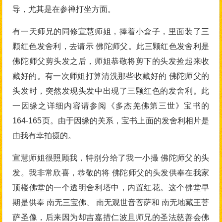
导，尤其是在参禅打坐方面。
有一天师兄的同修宣慧师姐，捧着小盒子，里面装了三
颗红色发舍利，去请示 佛陀师父。此三颗红色发舍利是
佛陀师父剪头发之后，师姐恭敬将剪下的头发捡起来收
藏好的。有一次师姐打算清洗那些收藏好的 佛陀师父的
头发时，突然发现头发中出现了三颗红色的发舍利。此
一因缘之详细内容请参阅《多杰羌佛第三世》宝书的
164-165页。由于因缘的关系，宝书上面的发舍利相片是
由我有幸拍摄的。
宣慧师姐很照顾我，特别分给了我一小撮 佛陀师父的头
发。我非常欣喜，恭敬的将 佛陀师父的头发供奉在我家
顶楼佛堂的一个透明舍利塔中，内置红花。这个佛堂早
期是供奉 南无三宝佛、 南无观世音菩萨和 南无地藏王菩
萨圣像，后来因为却吉嘉措仁波且师兄的圣法慈善会佛