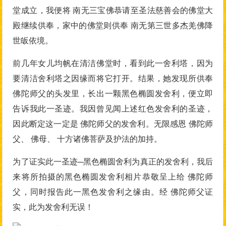
堂成立，我便将 南无三宝佛恭请至圣法慈善会的佛堂大
殿继续供奉，家中的佛堂则供奉 南无第三世多杰羌佛降
世皈依境。
前几年女儿均帆在清洁佛堂时，看到此一舍利塔，因为
要清洁舍利塔之因缘而将它打开。结果，她发现所供奉
佛陀师父的头发里，长出一颗黑色椭圆发舍利，便立即
告诉我此一圣迹。我因曾见闻上述红色发舍利的圣迹，
因此断定这一定是 佛陀师父的发舍利。无限感恩 佛陀师
父、 佛母、 十方诸佛菩萨及护法的加持。
为了证实此一圣迹─黑色椭圆舍利为真正的发舍利，我后
来将所拍摄的黑色椭圆发舍利相片恭敬呈上给 佛陀师
父，同时报告此一黑色发舍利之缘由。经 佛陀师父证
实，此为发舍利无误！