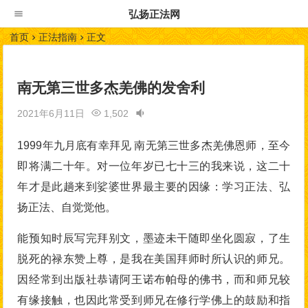
弘扬正法网
首页
正法指南
正文
南无第三世多杰羌佛的发舍利
2021年6月11日
1,502
1999年九月底有幸拜见 南无第三世多杰羌佛恩师，至今
即将满二十年。对一位年岁已七十三的我来说，这二十
年才是此趟来到娑婆世界最主要的因缘：学习正法、弘
扬正法、自觉觉他。
能预知时辰写完拜别文，墨迹未干随即坐化圆寂，了生
脱死的禄东赞上尊，是我在美国拜师时所认识的师兄。
因经常到出版社恭请阿王诺布帕母的佛书，而和师兄较
有缘接触，也因此常受到师兄在修行学佛上的鼓励和指