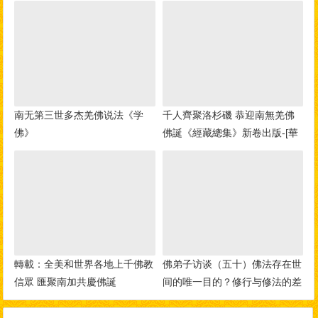
南无第三世多杰羌佛说法《学
千人齊聚洛杉磯 恭迎南無羌佛
佛》
佛誕《經藏總集》新卷出版-[華
人今日網]
轉載：全美和世界各地上千佛教
佛弟子访谈（五十）佛法存在世
信眾 匯聚南加共慶佛誕
间的唯一目的？修行与修法的差
别，如何做到三业相应？