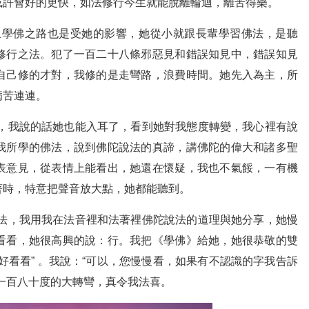
或許會好的更快，如法修行今生就能脫離輪迴，離苦得樂。
學佛之路也是受她的影響，她從小就跟長輩學習佛法，是聽
修行之法。犯了一百二十八條邪惡見和錯誤知見中，錯誤知見
自己修的才對，我修的是走彎路，浪費時間。她先入為主，所
病苦連連。
，我說的話她也能入耳了，看到她對我態度轉變，我心裡有說
我所學的佛法，說到佛陀說法的真諦，講佛陀的偉大和諸多聖
表意見，從表情上能看出，她還在懷疑，我也不氣餒，一有機
著時，特意把聲音放大點，她都能聽到。
法，我用我在法音裡和法著裡佛陀說法的道理與她分享，她慢
看看，她很高興的說：行。我把《學佛》給她，她很恭敬的雙
好看看” 。我說：“可以，您慢慢看，如果有不認識的字我告訴
一百八十度的大轉彎，真令我法喜。