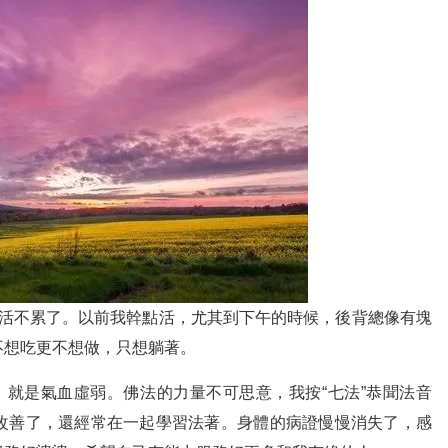
活不累了。以前我幹點活，尤其到下午的時候，後背總像有塊
不想吃更不想做，只想躺著。
就是氣血虛弱。佛法的力量不可思意，我按“七法”恭聞法音
改善了，還經常在一起學習法著。身體的病證慢慢消失了，感