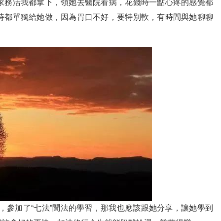
家務活我都拿下，領她去醫院看病，花錢時一點心疼的感覺都
時都單獨給她做，因為胃口不好，要特別軟，有時間與她聊聊
，參加了“七法”聞法的學習，那我也應該跟她分享，讓她學到