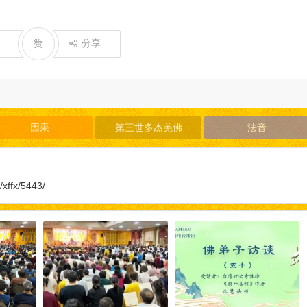
赞
分享
因果
第三世多杰羌佛
法音
/xffx/5443/