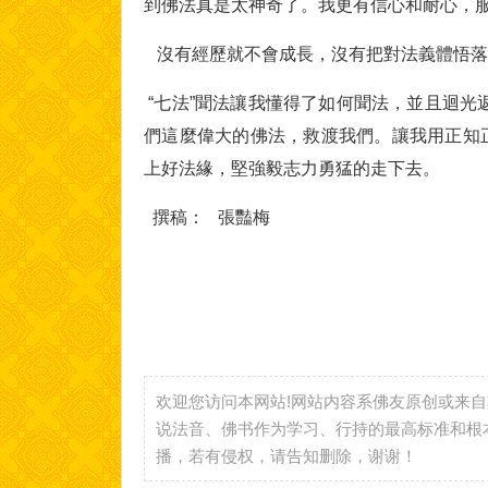
到佛法真是太神奇了。我更有信心和耐心，
沒有經歷就不會成長，沒有把對法義體悟落
“七法”聞法讓我懂得了如何聞法，並且迴光
們這麼偉大的佛法，救渡我們。讓我用正知
上好法緣，堅強毅志力勇猛的走下去。
撰稿： 張豔梅
欢迎您访问本网站!网站内容系佛友原创或来
说法音、佛书作为学习、行持的最高标准和根
播，若有侵权，请告知删除，谢谢！