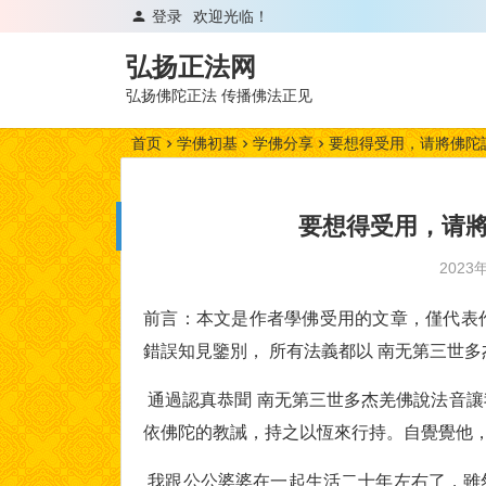
登录
欢迎光临！
弘扬正法网
弘扬佛陀正法 传播佛法正见
首页
学佛初基
学佛分享
要想得受用，请將佛陀
要想得受用，请
2023
前言：本文是作者學佛受用的文章，僅代表
錯誤知見鑒別， 所有法義都以 南无第三世
通過認真恭聞 南无第三世多杰羌佛說法音
依佛陀的教誡，持之以恆來行持。自覺覺他
我跟公公婆婆在一起生活二十年左右了，雖