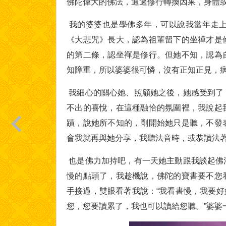
佛陀偉大的佛法，通過修行轉換因果，身體
我的婆婆也是學佛多年，可以說我當年走上
《大悲咒》長大，認為祖輩留下的坐禪才是
的第二條，認坐禪是修行。但她不知，認為
知障重，所以婆婆很可憐，沒有正知正見，
我細心的關心她、照顧她之後，她感受到了
不出的喜悅，在這種融恰的氛圍裡，我說起
蹟，說她所不知的，剛開始她只是聽，不發
會我就再與她分享，我聽法音時，或恭讀法
也是佛力加持吧，有一天她主動跟我談起佛
慢的點頭了，我趁機說，佛陀的寶書要不您
手接過，雙眼看著我說：“我看書慢，我要好
您，您要讀累了，我也可以讀給您聽。”婆婆