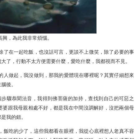
高興，為此我非常煩惱。
除了在一起吃飯，也沒話可言，更談不上微笑，除了必要的事
歲大了，行動不太方便需要什麼，愛吃什麼，我都視而不見。
的人做起，我沒做到，那我的愛體現在哪裡呢？其實仔細想來
在腦後。
個步驟恭聞法音，我得到佛菩薩的加持，查找到自己的可惡之
婆婆跟我母親相處不好，都是我在中間沒調解好，沒把兩個母
都是我的錯。
，飯吃的少了，這些我都看在眼裡，我從心底裡想人老真不容