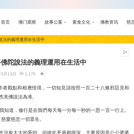
首页
佛门观察
故事公案
素食文化
佛教资讯
慈
說法的義理運用在生活中
將佛陀說法的義理運用在生活中
年3月13日
1,175
作者觀點和相應悟境，一切知見請按照一百二十八條邪惡見和
多杰羌佛說法為准。
讓我知道，修行是在我們每天每一分每一秒的一思一言一行上。
，慈愛慈悲一切眾生。
然沒有太大的爭吵，但彼此矛盾都很深，主要原因是公公婆婆