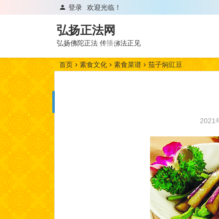
登录
欢迎光临！
弘扬正法网
弘扬佛陀正法 传播佛法正见
首页
素食文化
素食菜谱
茄子焖豇豆
202