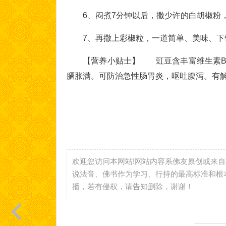
6、闷煮7分钟以后，撒少许的白胡椒粉
7、再撒上彩椒粒，一道简单、美味、下
【营养小贴士】 豇豆含丰富维生素B、
膈胀满。可防治急性肠胃炎，呕吐腹泻。有
欢迎您访问本网站!网站内容系佛友原创或来
说法音、佛书作为学习、行持的最高标准和根
播，若有侵权，请告知删除，谢谢！