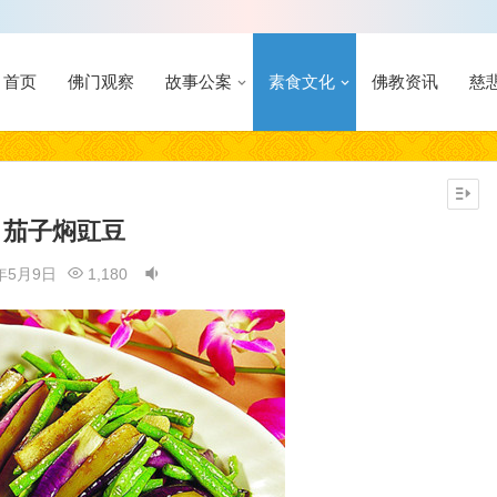
首页
佛门观察
故事公案
素食文化
佛教资讯
慈
茄子焖豇豆
1年5月9日
1,180