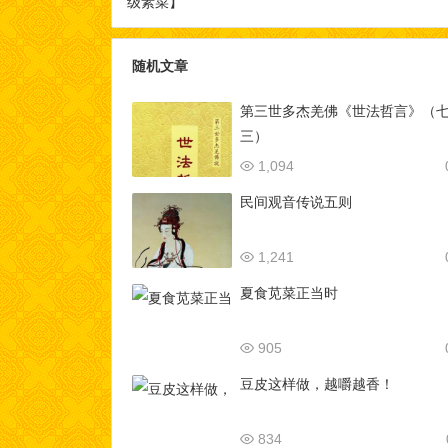
级素菜】
随机文章
第三世多杰羌佛《世法哲言》（
三）
1,094
民间观音传说五则
1,241
夏食苋菜正当时
905
豆皮这样做，越嚼越香！
834