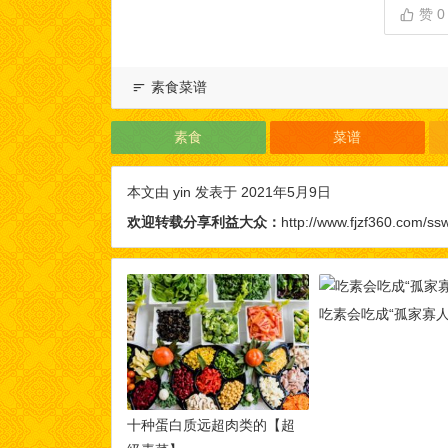
赞
0
素食菜谱
素食
菜谱
本文由
yin
发表于 2021年5月9日
欢迎转载分享利益大众：
http://www.fjzf360.com/ss
吃素会吃成“孤家寡人
十种蛋白质远超肉类的【超