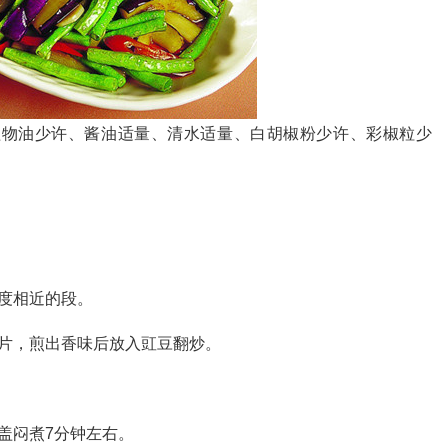
植物油少许、酱油适量、清水适量、白胡椒粉少许、彩椒粒少
度相近的段。
片，煎出香味后放入豇豆翻炒。
盖闷煮7分钟左右。