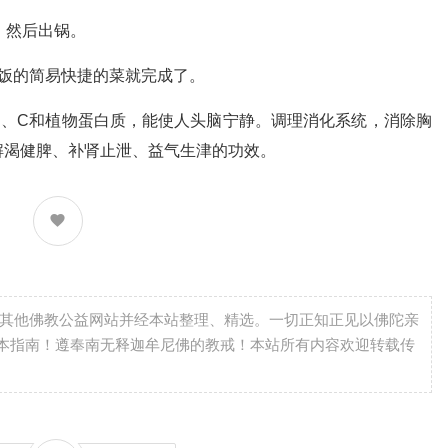
，然后出锅。
饭的简易快捷的菜就完成了。
C和植物蛋白质，能使人头脑宁静。调理消化系统，消除胸
解渴健脾、补肾止泄、益气生津的功效。
自其他佛教公益网站并经本站整理、精选。一切正知正见以佛陀亲
本指南！遵奉南无释迦牟尼佛的教戒！本站所有内容欢迎转载传