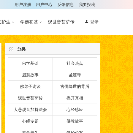
用户注册
用户中心
反馈信息
我要投稿
悲护生
学佛初基
观世音菩萨传
登录
分类
佛学基础
社会热点
启慧故事
圣迹寺
佛弟子访谈
古佛降世的背后
观世音菩萨传
揭开真相
大悲观音加持法会
心经感应
心经专题
佛教故事
素食养生
佛经公案