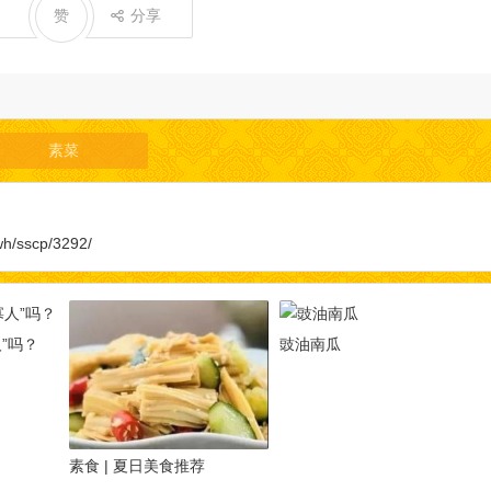
赞
分享
素菜
wh/sscp/3292/
”吗？
豉油南瓜
素食 | 夏日美食推荐