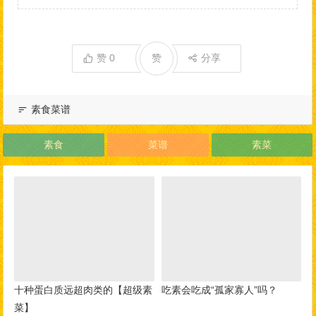
赞
0
赞
分享
素食菜谱
素食
菜谱
素菜
十种蛋白质远超肉类的【超级素
吃素会吃成“孤家寡人”吗？
菜】