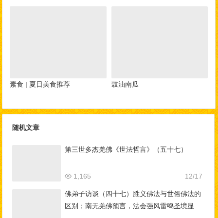
素食 | 夏日美食推荐
豉油南瓜
随机文章
第三世多杰羌佛《世法哲言》（五十七）
1,165
12/17
佛弟子访谈（四十七）胜义佛法与世俗佛法的
区别；南无羌佛预言，法会强风雷鸣圣境显