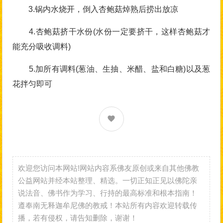
3.锅内水烧开，倒入杏鲍菇焯熟后捞出放凉
4.杏鲍菇挤干水份(水份一定要挤干，这样杏鲍菇才
能充分吸收调料)
5.加所有调料(葱油、生抽、米醋、盐和白糖)以及葱
花拌匀即可
欢迎您访问本网站!网站内容系佛友原创或来自其他佛教
公益网站并经本站整理、精选。一切正知正见以佛陀亲
说法音、佛书作为学习、行持的最高标准和根本指南！
遵奉南无释迦牟尼佛的教戒！本站所有内容欢迎转载传
播，若有侵权，请告知删除，谢谢！