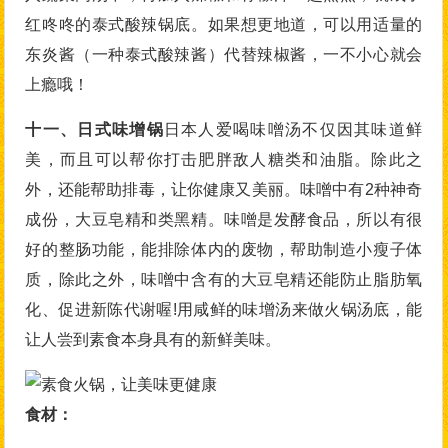
红咚咚的泰式酸辣锅底。如果想更地道，可以用适量的
东炎酱（一种泰式酸辣酱）代替辣椒酱，一不小心就会
上瘾哦！
十一、日式味增锅
日本人爱喝味噌汤不仅因其味道鲜
美，而且可以帮你打击肥胖敌人糖类和油脂。除此之
外，还能帮助排毒，让你健康又美丽。味噌中有2种神奇
成份，大豆皂精和类黑精。味噌是发酵食品，所以有很
好的整肠功能，能排除体内的废物，帮助制造小瘦子体
质，除此之外，味噌中含有的大豆皂精还能防止脂肪氧
化、促进新陈代谢喔!用咸鲜的味增汤来做火锅汤底，能
让人尝到素食本身具有的新鲜美味。
食材：