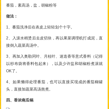
番茄，素高汤，盐，胡椒粉等
做法：
1、番茄洗净后在表皮上轻轻划个十字。
2、入滚水稍烫后去皮切块，再以果菜调理机打成泥，直
接倒入蔬菜高汤中。
3、再加入奥勒冈叶、月桂叶、迷迭香等意式香料（记得
以纱布袋将香料包起来），以及少许盐和胡椒粉煮滚就
OK了。
4、如果懒得处理番茄，也可以直接买现成的番茄糊罐
头，直接加蔬菜高汤熬煮。
四、香浓南瓜锅