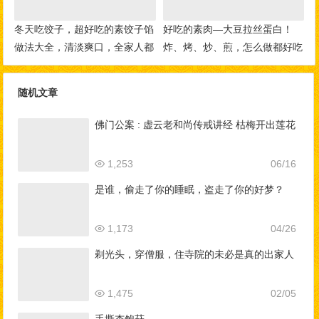
冬天吃饺子，超好吃的素饺子馅
好吃的素肉—大豆拉丝蛋白！
做法大全，清淡爽口，全家人都
炸、烤、炒、煎，怎么做都好吃
爱吃！
随机文章
佛门公案 : 虚云老和尚传戒讲经 枯梅开出莲花
1,253
06/16
是谁，偷走了你的睡眠，盗走了你的好梦？
1,173
04/26
剃光头，穿僧服，住寺院的未必是真的出家人
1,475
02/05