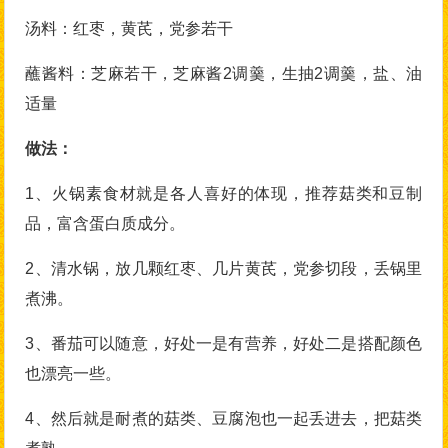
汤料：红枣，黄芪，党参若干
蘸酱料：芝麻若干，芝麻酱2调羹，生抽2调羹，盐、油
适量
做法：
1、火锅素食材就是各人喜好的体现，推荐菇类和豆制
品，富含蛋白质成分。
2、清水锅，放几颗红枣、几片黄芪，党参切段，丢锅里
煮沸。
3、番茄可以随意，好处一是有营养，好处二是搭配颜色
也漂亮一些。
4、然后就是耐煮的菇类、豆腐泡也一起丢进去，把菇类