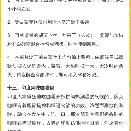
1、首先将白菜切成四小半，并在每片菜叶上涂上盐腌5
个小时左右。
2、等白菜变软后再用清水洗净沥干备用。
3、再将适量的胡萝卜丝、苹果丁（去皮）、姜泥与辣椒
粉和白砂糖混合拌匀成糊状，即为腌制酱料。
4、在每片沥干的白菜叶上均匀涂上酱料，由底端卷成筒
状后摆入保鲜盒内，盖紧。天热时摆一天，天冷时约两
天，待发酵至有酸味时，即可移入冰箱冷藏。
十三、印度风味咖喱锅
印度人靠疯狂地吃咖喱来抵抗闷热潮湿的气候的，因为
咖喱有着醒胃提神和增进食欲的功效。浓烈而豪放的咖
喱，融合在食材中，吃一口，那浓郁又带着椰奶香味的
咖喱在嘴里爆炸，古老的印度仿佛浮现眼前，勾逗着你