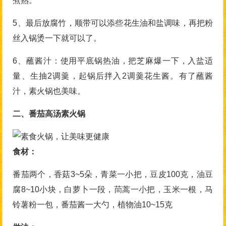
煮熟。
5、最后放腐竹，顺带可以添些花生油和盐调味，再把粉
丝入锅烫一下就可以了。
6、蘸酱汁：使用平底锅热油，把芝麻爆一下，入盐适
量、生抽2调羹，起锅后拌入2调羹花生酱。有了蘸酱
汁，素火锅也美味。
二、番茄高汤素火锅
食材：
番茄两个，香菇3~5朵，青菜一小把，豆皮100克，油豆
腐8~10小块，白萝卜一段，茼蒿一小把，玉米一根，马
铃薯粉一包，番茄酱一大勺，植物油10~15克