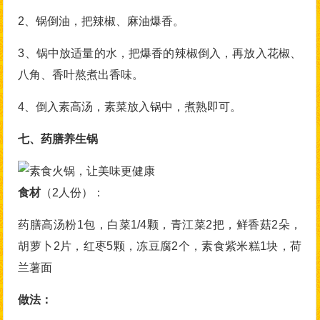
2、锅倒油，把辣椒、麻油爆香。
3、锅中放适量的水，把爆香的辣椒倒入，再放入花椒、
八角、香叶熬煮出香味。
4、倒入素高汤，素菜放入锅中，煮熟即可。
七、药膳养生锅
食材
（2人份）：
药膳高汤粉1包，白菜1/4颗，青江菜2把，鲜香菇2朵，
胡萝卜2片，红枣5颗，冻豆腐2个，素食紫米糕1块，荷
兰薯面
做法：