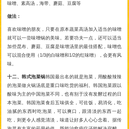
味噌、素高汤，海带、蘑菇、豆腐等
做法：
喜欢味噌的朋友，只要在原本蔬菜高汤加入适当的味噌
就可以一尝味噌锅的美味。若要功夫一点，还可以适当
加些昆布、蘑菇、豆腐是味增汤里的最佳搭配，味噌也
可以混合使用（1/3的白味噌和1/2的红味噌），会更有风
味。
十二、韩式泡菜锅
韩国最出名的就是泡菜，用酸酸辣辣
的泡菜做火锅汤底是重口味吃货的福利。韩国泡菜跟以
酸味为主的中国泡菜不同，也有别于没有发酵过程的日
本泡菜。韩国泡菜食后五味俱全，可佐饭，易消化，吃
油腻的东西时吃泡菜，可以爽口，跟清淡的东西一起
吃，则更令人感觉清淡，味道让好多人心心念着。据传
泡菜有丰富的药用价值，既能治愈癌症还能解决宿醉，