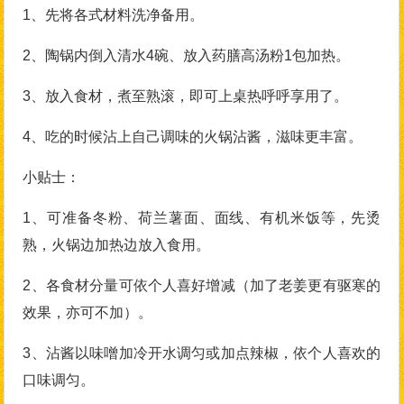
1、先将各式材料洗净备用。
2、陶锅内倒入清水4碗、放入药膳高汤粉1包加热。
3、放入食材，煮至熟滚，即可上桌热呼呼享用了。
4、吃的时候沾上自己调味的火锅沾酱，滋味更丰富。
小贴士：
1、可准备冬粉、荷兰薯面、面线、有机米饭等，先烫
熟，火锅边加热边放入食用。
2、各食材分量可依个人喜好增减（加了老姜更有驱寒的
效果，亦可不加）。
3、沾酱以味噌加冷开水调匀或加点辣椒，依个人喜欢的
口味调匀。