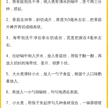
1、将香菇泡洗干净，倒入煮有沸水的锅中，烫个两三分
钟，捞起。
2、香菇去掉蒂，斜切成片，厚度为5毫米左右，把香菇
片摊开再切成细条状。
3、海带泡洗干净后拿出切成丝，宽度把握在4毫米左
右。
4、往砂锅中倒入开水，放入香菇丝，用筷子翻一翻，再
放入切好的海带丝、姜片、胡萝卜丝。
5、大火煮沸转小火，放入一勺子食盐，根据个人口味酌
量放入。
6、再放入一小勺胡椒粉，均匀地洒在表面。
7、小火煮，用筷子夹起拌匀几种食材混合，一锅香喷喷