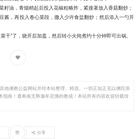
籽油，青烟稍起后投入花椒粒略炸，紧接著放入香菇翻炒；
酱，再投入卷心菜段，撒入少许食盐翻炒；然后添入一勺开
菜干”了，烧开后加盖，然后转小火炖煮约十分钟即可出锅。
自其他佛教公益网站并经本站整理、精选。一切正知正见以佛陀亲
本指南！遵奉南无释迦牟尼佛的教戒！本站所有内容欢迎转载传
赞
分享