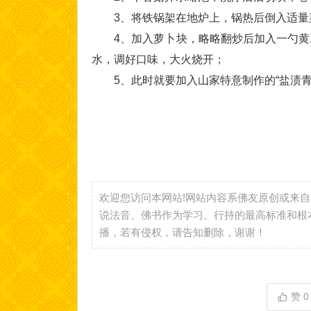
3、将铁锅架在地炉上，锅热后倒入适量菜
4、加入萝卜块，略略翻炒后加入一勺黄豆
水，调好口味，大火烧开；
5、此时就要加入山家特意制作的“盐渍青
欢迎您访问本网站!网站内容系佛友原创或来
说法音、佛书作为学习、行持的最高标准和根
播，若有侵权，请告知删除，谢谢！
赞
0