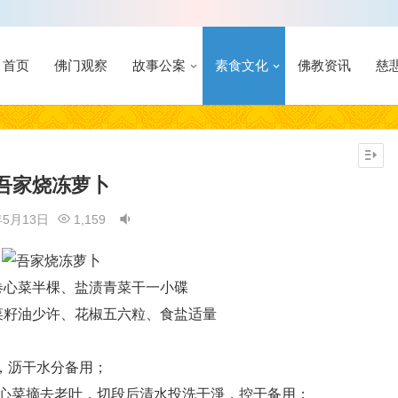
首页
佛门观察
故事公案
素食文化
佛教资讯
慈
吾家烧冻萝卜
年5月13日
1,159
心菜半棵、盐渍青菜干一小碟
籽油少许、花椒五六粒、食盐适量
，沥干水分备用；
菜摘去老叶，切段后清水投洗干淨，控干备用；