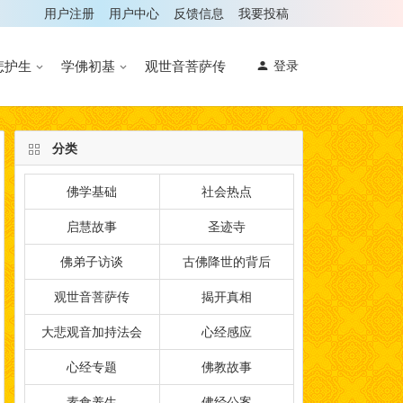
用户注册
用户中心
反馈信息
我要投稿
悲护生
学佛初基
观世音菩萨传
登录
分类
佛学基础
社会热点
启慧故事
圣迹寺
佛弟子访谈
古佛降世的背后
观世音菩萨传
揭开真相
大悲观音加持法会
心经感应
心经专题
佛教故事
素食养生
佛经公案