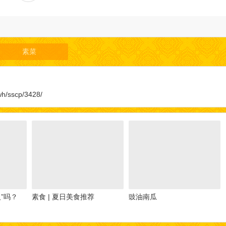
素菜
wh/sscp/3428/
”吗？
素食 | 夏日美食推荐
豉油南瓜