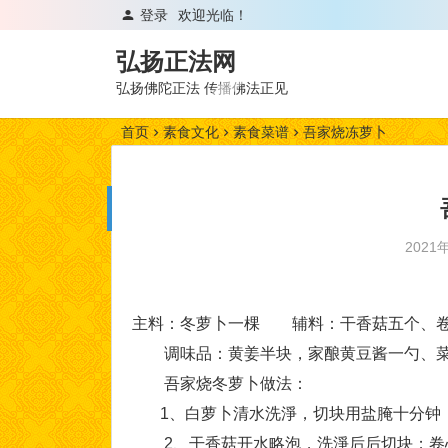
登录
欢迎光临！
弘扬正法网
弘扬佛陀正法 传播佛法正见
首页
素食文化
素食菜谱
吾家烧冻萝卜
2021
主料：冬萝卜一棵 辅料：干香菇五个、卷
调味品：黄姜半块，家酿黄豆酱一勺、菜
吾家烧冬萝卜做法：
1、白萝卜清水洗淨，切块用盐腌十分钟
2、干香菇开水略泡，洗淨后后切块；卷心