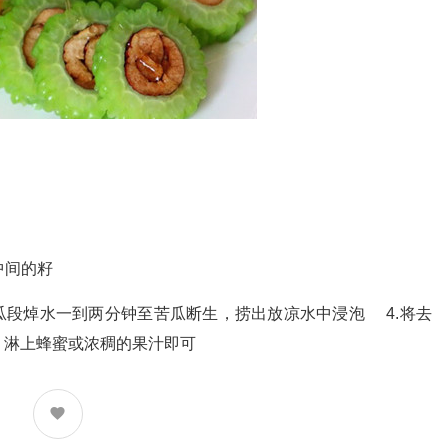
中间的籽
瓜段焯水一到两分钟至苦瓜断生，捞出放凉水中浸泡 4.将去
，淋上蜂蜜或浓稠的果汁即可