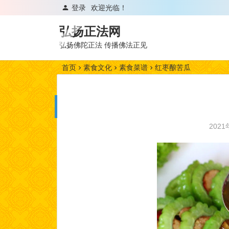
登录
欢迎光临！
弘扬正法网
弘扬佛陀正法 传播佛法正见
首页
素食文化
素食菜谱
红枣酿苦瓜
202