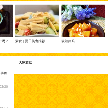
”吗？
素食 | 夏日美食推荐
豉油南瓜
大家喜欢
菩萨殊
03/30