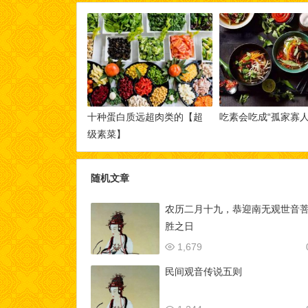
十种蛋白质远超肉类的【超
吃素会吃成“孤家寡人
级素菜】
随机文章
农历二月十九，恭迎南无观世音
胜之日
1,679
民间观音传说五则