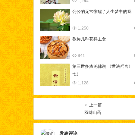
1,244
公公的无常惊醒了人生梦中的我
1,250
教你几种花样主食
841
第三世多杰羌佛说 《世法哲言》
七）
1,128
上一篇
双味山药
发表评论