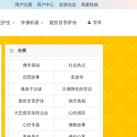
用户注册
用户中心
反馈信息
我要投稿
悲护生
学佛初基
观世音菩萨传
登录
分类
佛学基础
社会热点
启慧故事
圣迹寺
佛弟子访谈
古佛降世的背后
观世音菩萨传
揭开真相
大悲观音加持法会
心经感应
心经专题
佛教故事
素食养生
佛经公案