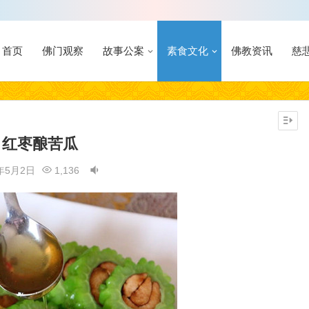
首页
佛门观察
故事公案
素食文化
佛教资讯
慈
红枣酿苦瓜
1年5月2日
1,136