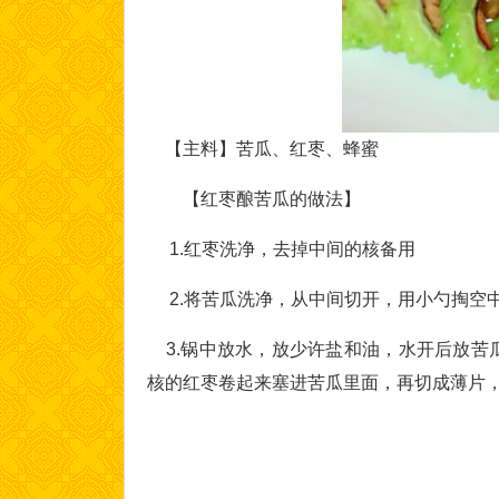
【主料】苦瓜、红枣、蜂蜜
【红枣酿苦瓜的做法】
1.红枣洗净，去掉中间的核备用
2.将苦瓜洗净，从中间切开，用小勺掏空
3.锅中放水，放少许盐和油，水开后放苦
核的红枣卷起来塞进苦瓜里面，再切成薄片