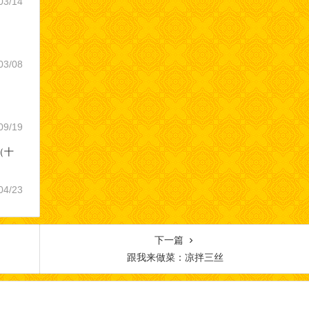
03/14
03/08
09/19
（十
04/23
下一篇
跟我来做菜：凉拌三丝