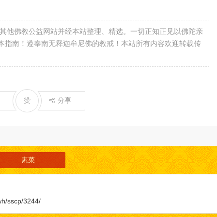
自其他佛教公益网站并经本站整理、精选。一切正知正见以佛陀亲
本指南！遵奉南无释迦牟尼佛的教戒！本站所有内容欢迎转载传
赞
分享
素菜
wh/sscp/3244/